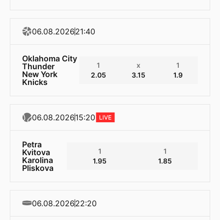
06.08.2026
21:40
Oklahoma City
1
x
1
Thunder
New York
2.05
3.15
1.9
Knicks
06.08.2026
15:20
Petra
1
1
Kvitova
Karolina
1.95
1.85
Pliskova
06.08.2026
22:20