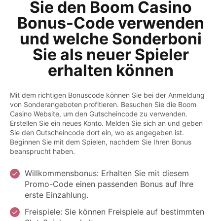
Sie den Boom Casino
Bonus-Code verwenden
und welche Sonderboni
Sie als neuer Spieler
erhalten können
Mit dem richtigen Bonuscode können Sie bei der Anmeldung
von Sonderangeboten profitieren. Besuchen Sie die Boom
Casino Website, um den Gutscheincode zu verwenden.
Erstellen Sie ein neues Konto. Melden Sie sich an und geben
Sie den Gutscheincode dort ein, wo es angegeben ist.
Beginnen Sie mit dem Spielen, nachdem Sie Ihren Bonus
beansprucht haben.
Willkommensbonus: Erhalten Sie mit diesem
Promo-Code einen passenden Bonus auf Ihre
erste Einzahlung.
Freispiele: Sie können Freispiele auf bestimmten