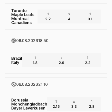
Toronto
1
x
1
Maple Leafs
Montreal
2.2
4
3.1
Canadiens
06.08.2026
18:50
1
x
1
Brazil
Italy
1.8
2.9
2.2
06.08.2026
21:10
Borussia
1
x
1
Monchengladbach
2.15
3.3
2.8
Bayer Leverkusen