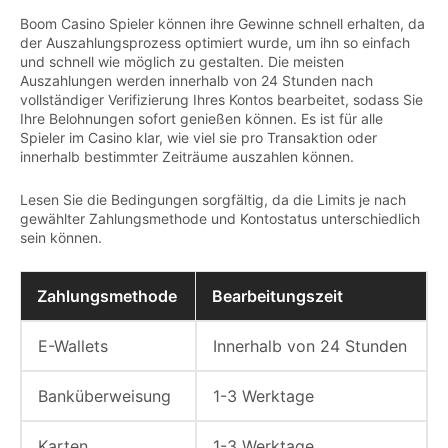
Boom Casino Spieler können ihre Gewinne schnell erhalten, da
der Auszahlungsprozess optimiert wurde, um ihn so einfach
und schnell wie möglich zu gestalten. Die meisten
Auszahlungen werden innerhalb von 24 Stunden nach
vollständiger Verifizierung Ihres Kontos bearbeitet, sodass Sie
Ihre Belohnungen sofort genießen können. Es ist für alle
Spieler im Casino klar, wie viel sie pro Transaktion oder
innerhalb bestimmter Zeiträume auszahlen können.
Lesen Sie die Bedingungen sorgfältig, da die Limits je nach
gewählter Zahlungsmethode und Kontostatus unterschiedlich
sein können.
Zahlungsmethode
Bearbeitungszeit
E-Wallets
Innerhalb von 24 Stunden
Banküberweisung
1-3 Werktage
Karten
1-3 Werktage