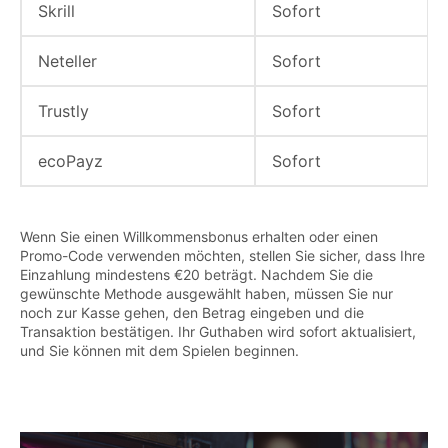
Skrill
Sofort
Neteller
Sofort
Trustly
Sofort
ecoPayz
Sofort
Wenn Sie einen Willkommensbonus erhalten oder einen
Promo-Code verwenden möchten, stellen Sie sicher, dass Ihre
Einzahlung mindestens €20 beträgt. Nachdem Sie die
gewünschte Methode ausgewählt haben, müssen Sie nur
noch zur Kasse gehen, den Betrag eingeben und die
Transaktion bestätigen. Ihr Guthaben wird sofort aktualisiert,
und Sie können mit dem Spielen beginnen.