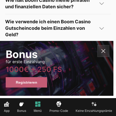
Wie hält Boom Casino meine privaten
und finanziellen Daten sicher?
Wie verwende ich einen Boom Casino
Gutscheincode beim Einzahlen von
Geld?
Wie oft müssen Spieler in Deutschland
Bonus
ihren Bonus umsetzen, bevor sie ihn
für erste Einzahlung
auszahlen können?
1000€ + 250 FS
Registrieren
App
Bonus
Promo-Code
Keine Einzahlungsprämie
Menü