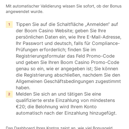
Mit automatischer Validierung wissen Sie sofort, ob der Bonus
angewendet wurde.
Tippen Sie auf die Schaltfläche „Anmelden“ auf
der Boom Casino Website; geben Sie Ihre
persönlichen Daten ein, wie Ihre E-Mail-Adresse,
Ihr Passwort und deutsch, falls für Compliance-
Prüfungen erforderlich; finden Sie im
Registrierungsformular das Feld Promo-Code
und geben Sie Ihren Boom Casino Promo-Code
genau so ein, wie er angegeben ist; Sie können
die Registrierung abschließen, nachdem Sie den
Allgemeinen Geschäftsbedingungen zugestimmt
haben.
Melden Sie sich an und tätigen Sie eine
qualifizierte erste Einzahlung von mindestens
€20; die Belohnung wird Ihrem Konto
automatisch nach der Einzahlung hinzugefügt.
Das Dashboard Ihres Kontos zeigt an, wie viel Bonusgeld