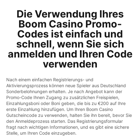
Die Verwendung Ihres
Boom Casino Promo-
Codes ist einfach und
schnell, wenn Sie sich
anmelden und Ihren Code
verwenden
Nach einem einfachen Registrierungs- und
Aktivierungsprozess können neue Spieler aus Deutschland
Sonderbelohnungen erhalten. Je nach Angebot kann der
Promo-Code Ihnen Zugang zu zusätzlichen Freispielen,
Einzahlungsboni oder Boni geben, die bis zu €200 auf Ihre
erste Einzahlung hinzufügen. Um Ihren Boom Casino
Gutscheincode zu verwenden, halten Sie ihn bereit, bevor Sie
den Anmeldeprozess starten. Das Registrierungsformular
fragt nach wichtigen Informationen, und es gibt eine sichere
Stelle, um Ihren Code einzugeben.