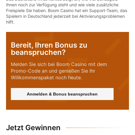
Ihnen noch zur Verfügung steht und wie viele zusätzliche
Freispiele Sie haben. Boom Casino hat ein Support-Team, das
Spielern in Deutschland jederzeit bei Aktivierungsproblemen
hilft.
Bereit, Ihren Bonus zu
beanspruchen?
Melden Sie sich bei Boom Casino mit dem
Promo-Code an und genießen Sie Ihr
Willkommenspaket noch heute.
Anmelden & Bonus beanspruchen
Jetzt Gewinnen