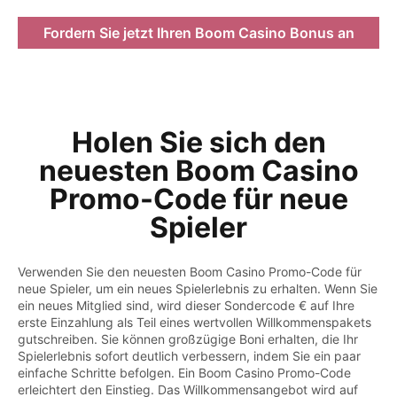
Fordern Sie jetzt Ihren Boom Casino Bonus an
Holen Sie sich den
neuesten Boom Casino
Promo-Code für neue
Spieler
Verwenden Sie den neuesten Boom Casino Promo-Code für
neue Spieler, um ein neues Spielerlebnis zu erhalten. Wenn Sie
ein neues Mitglied sind, wird dieser Sondercode € auf Ihre
erste Einzahlung als Teil eines wertvollen Willkommenspakets
gutschreiben. Sie können großzügige Boni erhalten, die Ihr
Spielerlebnis sofort deutlich verbessern, indem Sie ein paar
einfache Schritte befolgen. Ein Boom Casino Promo-Code
erleichtert den Einstieg. Das Willkommensangebot wird auf