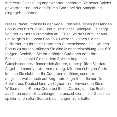
Ihre erste Einzahlung angewendet, nachdem Sie neuer Spieler
geworden sind und den Promo-Code bei der Anmeldung
eingegeben haben.
Dieses Paket umfasst in der Regel Freispiele, einen passenden
Bonus von bis zu €500 und zusätzliches Spielgeld. Es hängt
von der aktuellen Promotion ab. Füllen Sie das Formular aus,
um Mitglied bei Boom Casino zu werden. Geben Sie bei
Aufforderung Ihren einzigartigen Gutscheincode ein. Um den
Bonus zu nutzen, müssen Sie eine Mindesteinzahlung von €20
tätigen. Genießen Sie Ihr erhöhtes Guthaben oder Ihre
Freispiele, sobald Sie mit dem Spielen beginnen.
Gutscheincodes können sich ändern, daher prüfen Sie das
Angebot immer vor der Anmeldung. Mit dem richtigen Code
können Sie nicht nur Ihr Guthaben erhöhen, sondern
möglicherweise auch auf Angebote zugreifen, die nur für
Spieler aus Deutschland verfügbar sind. Verwenden Sie den
Willkommens-Promo-Code bei Boom Casino, um das Beste
aus Ihren ersten Einzahlungen herauszuholen, mehr Spiele zu
spielen und sofort Sonderbelohnungen zu erhalten.