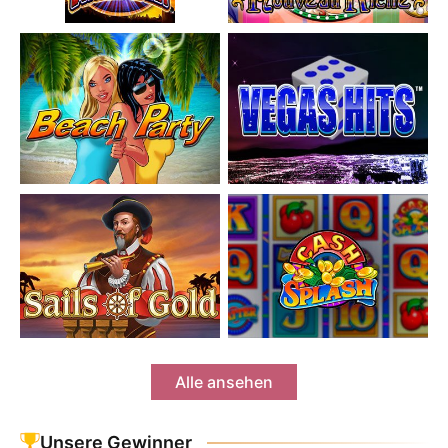
Alle ansehen
Unsere Gewinner