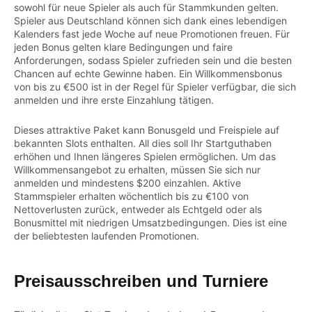
sowohl für neue Spieler als auch für Stammkunden gelten.
Spieler aus Deutschland können sich dank eines lebendigen
Kalenders fast jede Woche auf neue Promotionen freuen. Für
jeden Bonus gelten klare Bedingungen und faire
Anforderungen, sodass Spieler zufrieden sein und die besten
Chancen auf echte Gewinne haben. Ein Willkommensbonus
von bis zu €500 ist in der Regel für Spieler verfügbar, die sich
anmelden und ihre erste Einzahlung tätigen.
Dieses attraktive Paket kann Bonusgeld und Freispiele auf
bekannten Slots enthalten. All dies soll Ihr Startguthaben
erhöhen und Ihnen längeres Spielen ermöglichen. Um das
Willkommensangebot zu erhalten, müssen Sie sich nur
anmelden und mindestens $200 einzahlen. Aktive
Stammspieler erhalten wöchentlich bis zu €100 von
Nettoverlusten zurück, entweder als Echtgeld oder als
Bonusmittel mit niedrigen Umsatzbedingungen. Dies ist eine
der beliebtesten laufenden Promotionen.
Preisausschreiben und Turniere